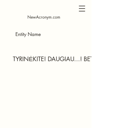
NewAcronym.com
TYRINĖKITE! DAUGIAU…! BET KURIUO M