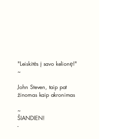
"Leiskitės į savo kelionę!"
~
John Steven, taip pat
žinomas kaip akronimas
~
ŠIANDIEN!
-