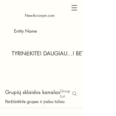
NewAcronym.com
TYRINĖKITE! DAUGIAU…! BET KURIUO M
Group
Grupių sklaidos kanalas
List
Peržiūrėkite grupes ir įrašus toliau.