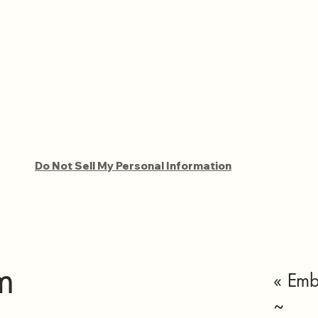
de notre plateforme, cette déclaration ne vous concerne pas. Veuillez
do89@gmail.com
pour toute question ou préoccupation. « Vos commen
orer nos services et à créer un environnement plus accueillant pour to
Steven alias Acr4nym. Nous vous souhaitons la bienvenue dans la 
NewAcronym.com !
Do Not Sell My Personal Information
m
« Emb
~