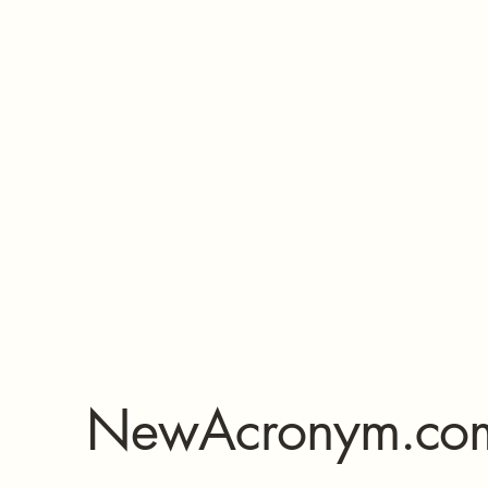
l'accessibilité 
l'adresse
YTorna
nous aident à améli
» - John 
NewAcronym.co