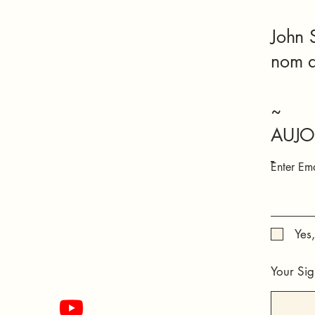
John 
nom 
~
AUJO
-
Enter Ema
Yes
Your Sig