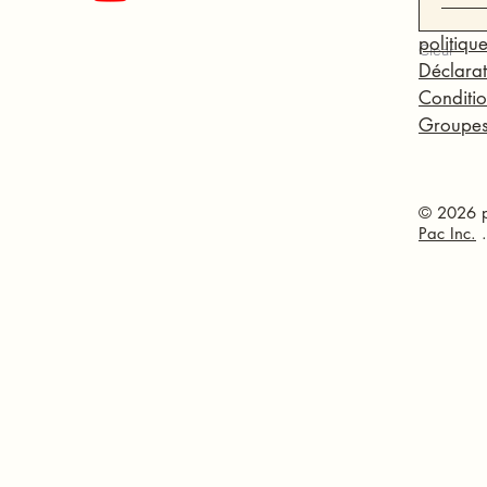
politique
Clear
Déclarat
Conditio
Groupe
© 2026 p
Pac Inc.
.