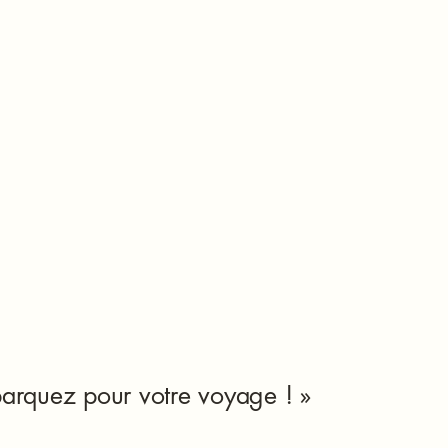
 nous contacter à
taires (traduits)
us les utilisateurs.
communauté
arquez pour votre voyage ! »