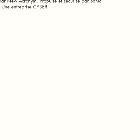
ar New Acronym. Propulsé et sécurisé par
Sonic
 Une entreprise CYBER.