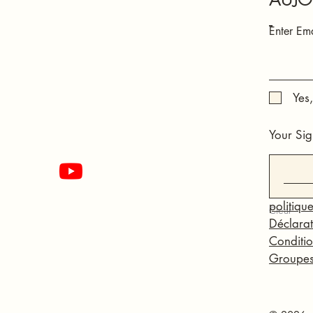
-
Enter Ema
Yes
Your Sig
politique
Clear
Déclarat
Conditio
Groupe