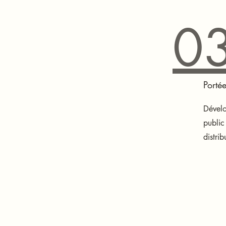
0
Porté
Dévelo
public
distri