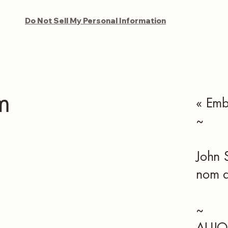
Do Not Sell My Personal Information
m
« Emb
~
John 
nom 
~
AUJO